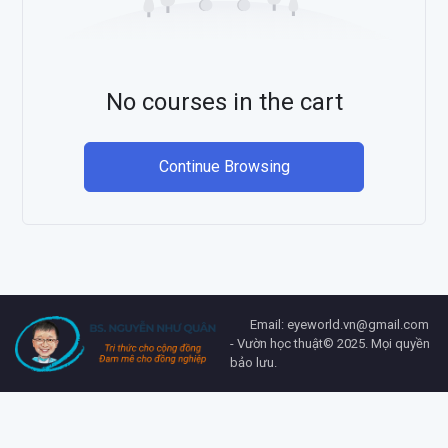
No courses in the cart
Continue Browsing
Email: eyeworld.vn@gmail.com
- Vườn học thuật© 2025. Mọi quyền
bảo lưu.