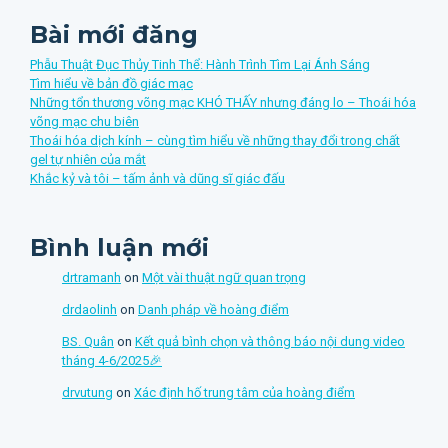
Bài mới đăng
Phẫu Thuật Đục Thủy Tinh Thể: Hành Trình Tìm Lại Ánh Sáng
Tìm hiểu về bản đồ giác mạc
Những tổn thương võng mạc KHÓ THẤY nhưng đáng lo – Thoái hóa
võng mạc chu biên
Thoái hóa dịch kính – cùng tìm hiểu về những thay đổi trong chất
gel tự nhiên của mắt
Khắc kỷ và tôi – tấm ảnh và dũng sĩ giác đấu
Bình luận mới
drtramanh
on
Một vài thuật ngữ quan trọng
drdaolinh
on
Danh pháp về hoàng điểm
BS. Quân
on
Kết quả bình chọn và thông báo nội dung video
tháng 4-6/2025🎉
drvutung
on
Xác định hố trung tâm của hoàng điểm