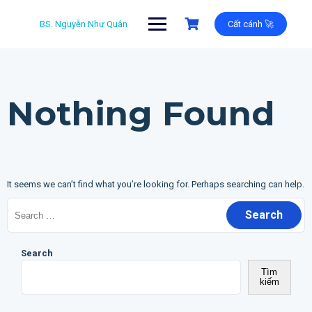
Skip
to
BS. Nguyễn Như Quân
Cất cánh 🚀
content
Nothing Found
It seems we can’t find what you’re looking for. Perhaps searching can help.
Search
for:
Search
Tìm
kiếm