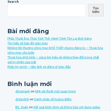
Search
Tìm
kiếm
Bài mới đăng
Phẫu Thuật Đục Thủy Tinh Thể: Hành Trình Tìm Lại Ánh Sáng
Tìm hiểu về bản đồ giác mạc
Những tổn thương võng mạc KHÓ THẤY nhưng đáng lo – Thoái hóa
võng mạc chu biên
Thoái hóa dịch kính – cùng tìm hiểu về những thay đổi trong chất
gel tự nhiên của mắt
Khắc kỷ và tôi – tấm ảnh và dũng sĩ giác đấu
Bình luận mới
drtramanh
on
Một vài thuật ngữ quan trọng
drdaolinh
on
Danh pháp về hoàng điểm
BS. Quân
on
Kết quả bình chọn và thông báo nội dung video