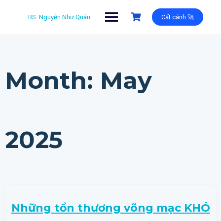
Skip
to
BS. Nguyễn Như Quân
Cất cánh 🚀
content
Month:
May
2025
Những tổn thương võng mạc KHÓ