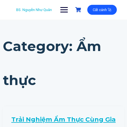
Skip
to
BS. Nguyễn Như Quân
Cất cánh 🚀
content
Category:
Ẩm
thực
Trải Nghiệm Ẩm Thực Cùng Gia