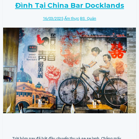
Đình Tại China Bar Docklands
16/03/2025
Ẩm thực
BS. Quân
Trời hôm nay đã bắt đầu chuyển thu và se se lạnh. Chẳng mấy