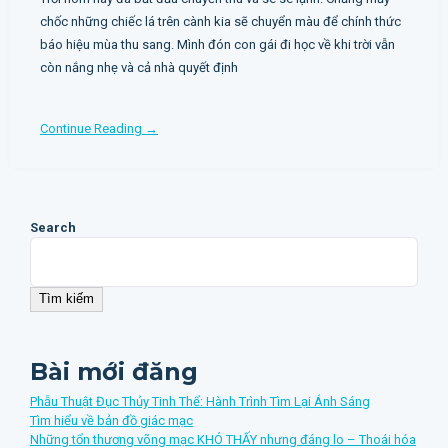
chốc những chiếc lá trên cành kia sẽ chuyển màu để chính thức
báo hiệu mùa thu sang. Mình đón con gái đi học về khi trời vẫn
còn nắng nhẹ và cả nhà quyết định
Continue Reading →
Search
Tìm kiếm
Bài mới đăng
Phẫu Thuật Đục Thủy Tinh Thể: Hành Trình Tìm Lại Ánh Sáng
Tìm hiểu về bản đồ giác mạc
Những tổn thương võng mạc KHÓ THẤY nhưng đáng lo – Thoái hóa