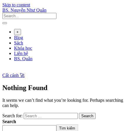
Skip to content
BS. Nguyễn Như Quân
+
Blog
Sách
Khóa học
Liên hệ
BS. Quân
Cất cánh 🚀
Nothing Found
It seems we can’t find what you’re looking for. Perhaps searching
can help.
Search for:
Search
Tìm kiếm