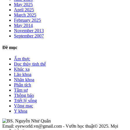
May 2025
April 2025
March 2025
February 2025
May 2014
November 2013
September 2007
Đề mục
Ẩm thực
Đục thủy tinh thể
Khúc xạ
Lão khoa
Nhãn khoa
Phân tích
Tâm sự
Thông báo
Triết lý sống
Võng mạc
Y khoa
Email: eyeworld.vn@gmail.com - Vườn học thuật© 2025. Mọi