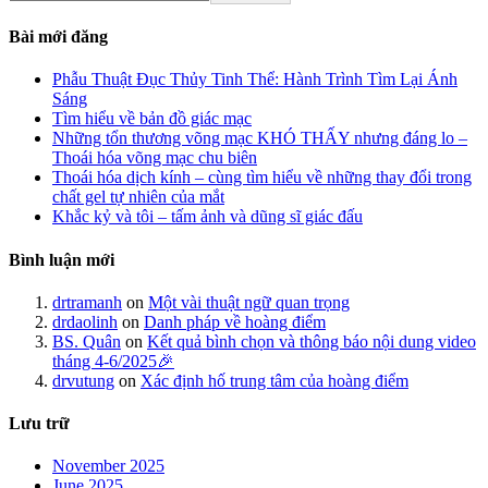
Bài mới đăng
Phẫu Thuật Đục Thủy Tinh Thể: Hành Trình Tìm Lại Ánh
Sáng
Tìm hiểu về bản đồ giác mạc
Những tổn thương võng mạc KHÓ THẤY nhưng đáng lo –
Thoái hóa võng mạc chu biên
Thoái hóa dịch kính – cùng tìm hiểu về những thay đổi trong
chất gel tự nhiên của mắt
Khắc kỷ và tôi – tấm ảnh và dũng sĩ giác đấu
Bình luận mới
drtramanh
on
Một vài thuật ngữ quan trọng
drdaolinh
on
Danh pháp về hoàng điểm
BS. Quân
on
Kết quả bình chọn và thông báo nội dung video
tháng 4-6/2025🎉
drvutung
on
Xác định hố trung tâm của hoàng điểm
Lưu trữ
November 2025
June 2025