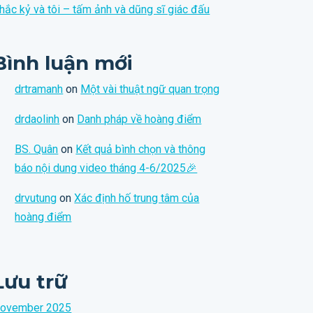
hắc kỷ và tôi – tấm ảnh và dũng sĩ giác đấu
Bình luận mới
drtramanh
on
Một vài thuật ngữ quan trọng
drdaolinh
on
Danh pháp về hoàng điểm
BS. Quân
on
Kết quả bình chọn và thông
báo nội dung video tháng 4-6/2025🎉
drvutung
on
Xác định hố trung tâm của
hoàng điểm
Lưu trữ
ovember 2025