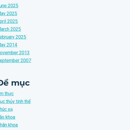
une 2025
ay 2025
pril 2025
arch 2025
ebruary 2025
ay 2014
ovember 2013
eptember 2007
Đề mục
m thực
ục thủy tinh thể
húc xạ
ão khoa
hãn khoa