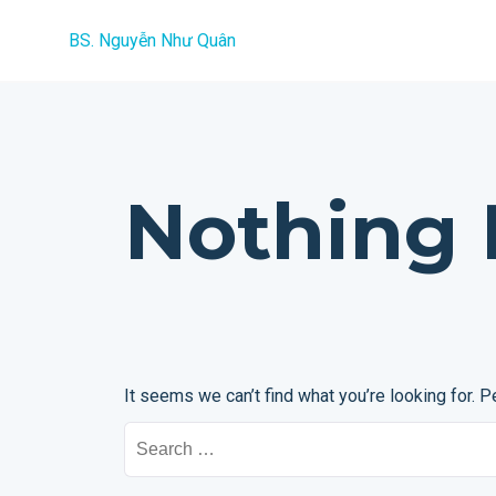
Skip
BS. Nguyễn Như Quân
to
content
Nothing
It seems we can’t find what you’re looking for. 
Search
for: