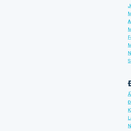
J
M
A
M
F
M
N
S
Ẩ
Đ
K
L
N