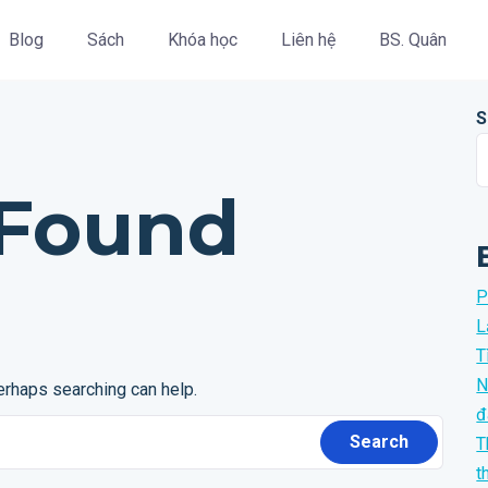
Blog
Sách
Khóa học
Liên hệ
BS. Quân
S
 Found
P
L
T
N
Perhaps searching can help.
đ
T
t