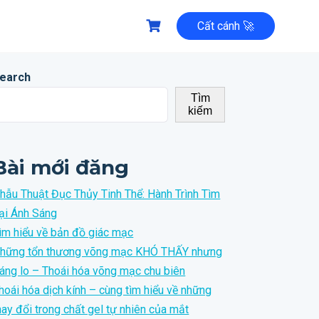
Cất cánh 🚀
earch
Tìm
kiếm
Bài mới đăng
hẫu Thuật Đục Thủy Tinh Thể: Hành Trình Tìm
ại Ánh Sáng
ìm hiểu về bản đồ giác mạc
hững tổn thương võng mạc KHÓ THẤY nhưng
áng lo – Thoái hóa võng mạc chu biên
hoái hóa dịch kính – cùng tìm hiểu về những
hay đổi trong chất gel tự nhiên của mắt