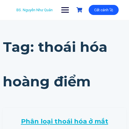
Skip
to
BS. Nguyễn Như Quân
Cất cánh 🚀
content
Tag:
thoái hóa
hoàng điểm
Phân loại thoái hóa ở mắt