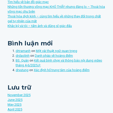
Tìm hiểu về bản đồ giác mạc
Những tổn thương võng mạc KHÓ THẤY nhưng đáng lo – Thoái hóa
võng mạc chu biên
Thoái hóa dịch kính – cùng tìm hiểu về những thay đổi trong chất
gel tự nhiên của mắt
Khắc kỷ và tôi – tấm ảnh và dũng sĩ giác đấu
Bình luận mới
drtramanh
on
Một vài thuật ngữ quan trọng
drdaolinh
on
Danh pháp về hoàng điểm
BS. Quân
on
Kết quả bình chọn và thông báo nội dung video
tháng 4-6/2025🎉
drvutung
on
Xác định hố trung tâm của hoàng điểm
Lưu trữ
November 2025
June 2025
May 2025
April 2025