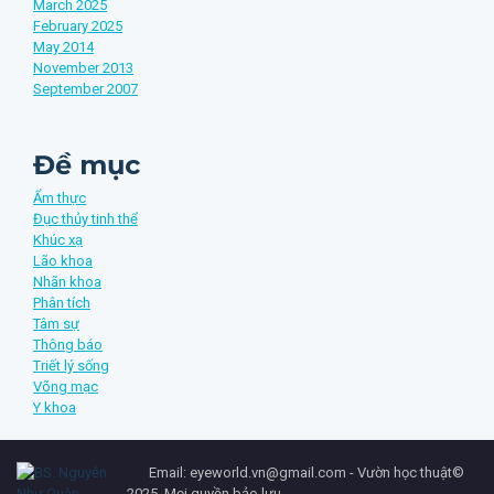
March 2025
February 2025
May 2014
November 2013
September 2007
Đề mục
Ẩm thực
Đục thủy tinh thể
Khúc xạ
Lão khoa
Nhãn khoa
Phân tích
Tâm sự
Thông báo
Triết lý sống
Võng mạc
Y khoa
Email: eyeworld.vn@gmail.com - Vườn học thuật©
2025. Mọi quyền bảo lưu.